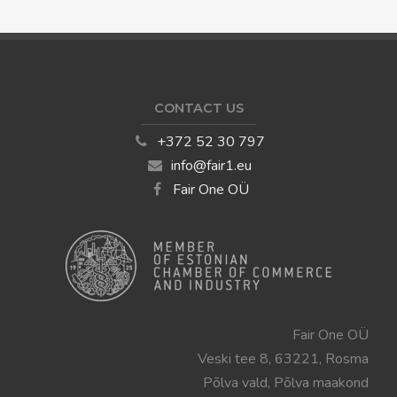
CONTACT US
+372 52 30 797
info@fair1.eu
Fair One OÜ
Fair One OÜ
Veski tee 8, 63221, Rosma
Põlva vald, Põlva maakond